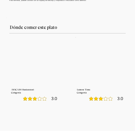
Para terminar, pueden coronar con un topping de kétchup y mayonesa o mezclarlos como aderezo.
Dónde comer este plato
AVOCADO Restaurant
Lemon Time
Categoría
Categoría
3.0
3.0
la calificación promedio es 3 de 5
la calificación promedio