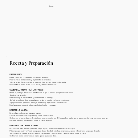
1 cda.
Receta y Preparación
PREPARACIÓN
Reunir todos los ingredientes y utensilios a utilizar.
Picar la mitad de la cebolla y el pimiento en brunoise.
Triturar el ajo. Picar muy fino el puerro o dejar entero según preferencia.
Precalentar el horno a 200 °C (392 °F) durante 10 minutos.
COCINAR EL POLLO Y FREÍR LAS PAPAS
Hervir la pechuga durante 20 minutos con el ajo, la cebolla y el pimiento sin picar.
Salpimentar al gusto.
Retirar del agua, dejar enfriar y desmenuzar la pechuga.
Sofreír la pechuga desmenuzada con el ajo, la cebolla y el pimiento picados.
Agregar el caldo y la salsa de soya, mezclar y dejar cocer unos minutos.
Freír las papas, escurrir sobre papel absorbente y reservar.
MONTAR LA YAROA
En un plato, colocar una capa de papas.
Colocar encima el pollo preparado y cubrir con el queso.
Gratinar en el horno durante 5 minutos o en microondas por 90 segundos, hasta que el queso se derrita y comience a dorar.
Distribuir kétchup y mayonesa sobre la Yaroa al gusto.
PARA MONTAR TIPO PASTELÓN
En un molde para hornear (mediano o tipo Pyrex), colocar los ingredientes en capas.
Primera capa: cubrir el fondo con papas, luego distribuir kétchup, mayonesa, queso y finalmente una capa de pollo.
Segunda capa: repetir el orden anterior, terminando con una última capa de queso sobre la carne.
Gratinar en horno o microondas hasta que el queso se dore.