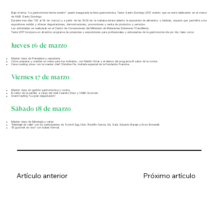
Bajo el lema “La gastronomía hecha evento” quedó inaugurada la feria gastronómica Taste Santo Domingo 2017, evento que se está celebrando en el marco
de HUB Santo Domingo.
Durante tres días (16 al 18 de marzo) y a partir de las 10:00 de la mañana estará abierta la exposición de alimentos y bebidas, espacio que permitirá a los
expositores exhibir y ofrecer degustaciones, demostraciones, promociones y venta de productos y servicios.
Las actividades se realizarán en el Centro de Convenciones del Ministerio de Relaciones Exteriores (Cancillería).
Taste 2017 incorpora un atractivo programa de ponencias y exposiciones para profesionales y entusiastas de la gastronomía día por día, tales como:
Jueves 16 de marzo
Master class de Panadería y repostería.
Cómo preparar y maridar un menú para tus invitados, con Martín Omar y el elenco del programa El sabor de la cocina.
Cena cooking show con la master chef Christine Ha, invitada especial de la Fundación Francina.
Viernes 17 de marzo
Master class en gestión gastronómica y cocina.
El sabor de la parrilla, a cargo del chef Leandro Díaz y Chillín Guzmán.
Grand tasting “La gran degustación”.
Sábado 18 de marzo
Master class de Mixología y catas.
“Maridaje de calle” con los participantes de Scotch Egg Club: Rodolfo García, Ely Saúl, Eduardo Baraja y Enzo Bonarelli.
“El gourmet en vivo” con Isabel Vermal.
Artículo anterior
Próximo artículo