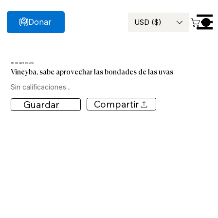
Donar
USD ($)
Menu
Buscar
19 de abril de 2017
Vineyba, sabe aprovechar las bondades de las uvas
Sin calificaciones...
Compartir
Guardar