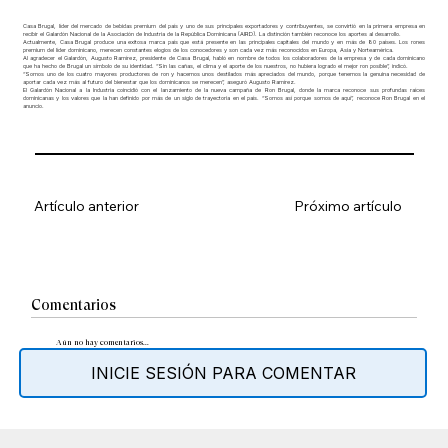
Casa Brugal, líder del mercado de bebidas premium del país y uno de sus principales exportadores y contribuyentes, se convirtió en la primera empresa en
recibir el Galardón Nacional de la Asociación de Industria de la República Dominicana (AIRD). La distinción también reconoce los aportes al desarrollo.
Actualmente, Casa Brugal produce una exitosa marca país que está presente en las principales capitales del mundo y en más de 80 países. Los rones
premium del líder dominicano, merecen constantes elogios de los conocedores y son cada vez más reconocidos en Europa, Asia y Norteamérica.
Al agradecer el Galardón, Augusto Ramírez, presidente de Casa Brugal, habló en nombre de todos los colaboradores de la empresa y de cada dominicano
que ha hecho de Brugal un símbolo de su identidad. “Sin las cañas, el clima y el aporte de los nuestros, no hubiera logrado el mejor ron posible”, indicó.
“Somos uno de los cuatro mayores productores de ron y hacemos unos destilados más apreciados del mundo, porque tenemos la genuina necesidad de
aportar cada vez más al futuro del bienestar que los dominicanos se merecen”, aseguró Augusto Ramírez.
El Galardón Nacional a la Industria coincidió con el lanzamiento de la nueva campaña de Ron Brugal, donde la marca reconoce sus profundas raíces
dominicanas y los valores que la han definido por más de un siglo de trayectoria en el país. “Somos así porque somos de aquí”, reconoce Ron Brugal en el
anuncio.
Artículo anterior
Próximo artículo
Comentarios
Aún no hay comentarios...
INICIE SESIÓN PARA COMENTAR