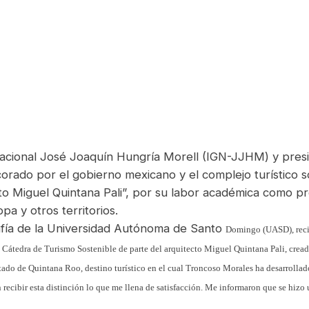
 Nacional José Joaquín Hungría Morell (IGN-
JJHM) y presi
orado por el gobierno mexicano y el complejo turístico 
cto
Miguel Quintana Pali”, por su labor académica como p
pa y otros territorios.
rafía de la Universidad Autónoma de Santo
Domingo (UASD), recib
a Cátedra de Turismo Sostenible
de parte del arquitecto Miguel Quintana Pali, crea
ado de Quintana Roo, destino turístico en el cual Troncoso Morales ha desarrollado
n recibir esta distinción lo que me llena de satisfacción. Me informaron que se hizo 