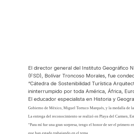
El director general del Instituto Geográfico
(FSD), Bolívar Troncoso
Morales, fue condec
“Cátedra de Sostenibilidad Turística Arquite
ininterrumpido por toda América, África, Euro
El educador especialista en Historia y Geog
Gobierno
de México, Miguel Torruco Marqués, y la medalla de l
La entrega del reconocimiento se realizó en Playa del Carmen, Est
“Para mí fue una gran sorpresa, tengo el honor de ser el primero e
que han estado trabajando en el tema,