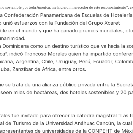
rismo sostenible por toda América, me hicieron merecedor de este reconocimiento”, 
 la Confederación Panamericana de Escuelas de Hoteler
o unió esfuerzos con la Fundación del Grupo Xcaret
le en el mundo y que ha ganado premios mundiales, otor
unanimidad.
 Dominicana como un destino turístico que va hacia la so
a”, indicó Troncoso Morales quien ha impartido conferen
nicana, Argentina, Chile, Uruguay, Perú, Ecuador, Colombi
uba, Zanzíbar de África, entre otros.
se trata de una alianza público privada entre la Secret
oseen miles de hectáreas, dos hoteles sostenibles y 20 
es fue invitado para ofrecer la cátedra magistral “Las te
onal de Turismo de la Universidad Anáhuac Cancún, la cual
 representantes de universidades de la CONPEHT de Méxic