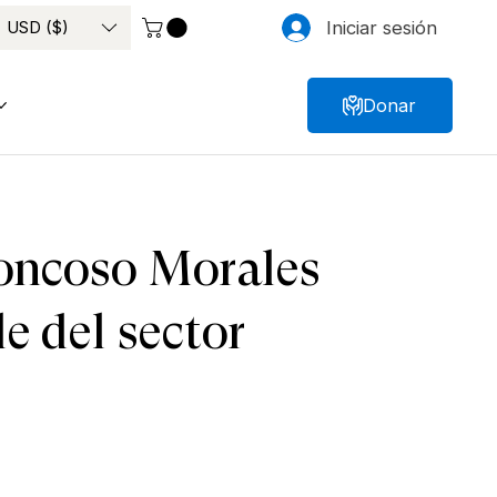
USD ($)
Iniciar sesión
Donar
roncoso Morales
e del sector