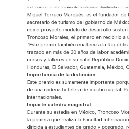
y al presentar mi labor de más de treinta años difundiendo el tu
Miguel Torruco Marqués, es el fundador de
secretario de turismo del gobierno de Méxic
como proyecto modelo de desarrollo sostenib
Troncoso Morales, el primero en recibirlo a 
“Este premio también enaltece a la República
trazado en más de 30 años de labor académic
cursos y talleres en su natal República Domi
Honduras, El Salvador, Guatemala, México, C
Importancia de la distinción
Este premio es sumamente importante porque 
de una cadena hotelera de mucho capital. P
internacionales.
Imparte cátedra magistral
Durante su estadía en México, Troncoso Moral
la primera que realiza la Facultad Internaci
dirigida a estudiantes de grado y posgrado,