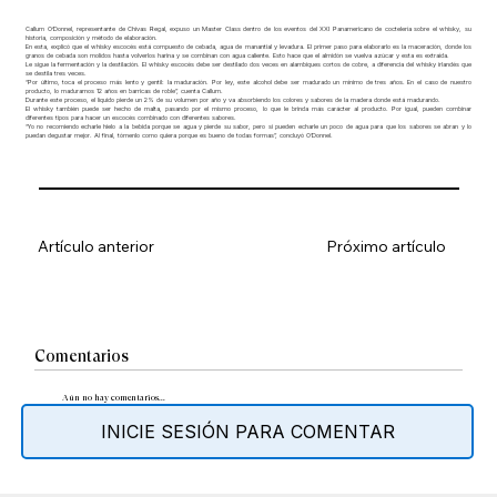
Callum O’Donnel, representante de Chivas Regal, expuso un Master Class dentro de los eventos del XXI Panamericano de coctelería sobre el whisky, su
historia, composición y método de elaboración.
En esta, explicó que el whisky escocés está compuesto de cebada, agua de manantial y levadura. El primer paso para elaborarlo es la maceración, donde los
granos de cebada son molidos hasta volverlos harina y se combinan con agua caliente. Esto hace que el almidón se vuelva azúcar y esta es extraída.
Le sigue la fermentación y la destilación. El whisky escocés debe ser destilado dos veces en alambiques cortos de cobre, a diferencia del whisky irlandés que
se destila tres veces.
“Por último, toca el proceso más lento y gentil: la maduración. Por ley, este alcohol debe ser madurado un mínimo de tres años. En el caso de nuestro
producto, lo maduramos 12 años en barricas de roble”, cuenta Callum.
Durante este proceso, el líquido pierde un 2% de su volumen por año y va absorbiendo los colores y sabores de la madera donde está madurando.
El whisky también puede ser hecho de malta, pasando por el mismo proceso, lo que le brinda más carácter al producto. Por igual, pueden combinar
diferentes tipos para hacer un escocés combinado con diferentes sabores.
“Yo no recomiendo echarle hielo a la bebida porque se agua y pierde su sabor, pero si pueden echarle un poco de agua para que los sabores se abran y lo
puedan degustar mejor. Al final, tómenlo como quiera porque es bueno de todas formas”, concluyó O‘Donnel.
Artículo anterior
Próximo artículo
Comentarios
Aún no hay comentarios...
INICIE SESIÓN PARA COMENTAR