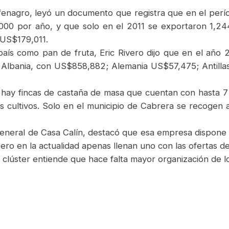
fenagro, leyó un documento que registra que en el perí
0 por año, y que solo en el 2011 se exportaron 1,24
 US$179,011.
aís como pan de fruta, Eric Rivero dijo que en el año 
os Albania, con US$858,882; Alemania US$57,475; Antill
ís hay fincas de castaña de masa que cuentan con hasta 
os cultivos. Solo en el municipio de Cabrera se recogen
general de Casa Calín, destacó que esa empresa dispone
ro en la actualidad apenas llenan uno con las ofertas de
l clúster entiende que hace falta mayor organización de l