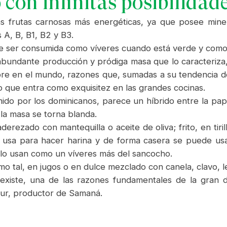
 con infinitas posibilidad
 frutas carnosas más energéticas, ya que posee minera
 A, B, B1, B2 y B3.
o, de ser consumida como víveres cuando está verde y com
 abundante producción y pródiga masa que lo caracteriza
 en el mundo, razones que, sumadas a su tendencia de cr
o que entra como exquisitez en las grandes cocinas.
do por los dominicanos, parece un híbrido entre la pap
la masa se torna blanda.
rezado con mantequilla o aceite de oliva; frito, en tiri
e usa para hacer harina y de forma casera se puede us
lo usan como un víveres más del sancocho.
 tal, en jugos o en dulce mezclado con canela, clavo, l
 existe, una de las razones fundamentales de la gran 
ur, productor de Samaná.
s