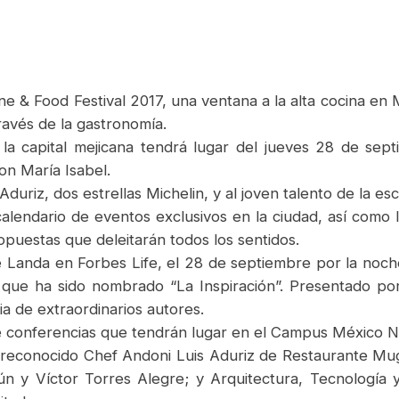
ine & Food Festival 2017, una ventana a la alta cocina 
ravés de la gastronomía.
 la capital mejicana tendrá lugar del jueves 28 de sept
on María Isabel.
Aduriz, dos estrellas Michelin, y al joven talento de la e
alendario de eventos exclusivos en la ciudad, así como 
opuestas que deleitarán todos los sentidos.
 Landa en Forbes Life, el 28 de septiembre por la noche
ue ha sido nombrado “La Inspiración”. Presentado por 
ia de extraordinarios autores.
 de conferencias que tendrán lugar en el Campus México 
el reconocido Chef Andoni Luis Aduriz de Restaurante Mu
y Víctor Torres Alegre; y Arquitectura, Tecnología y 