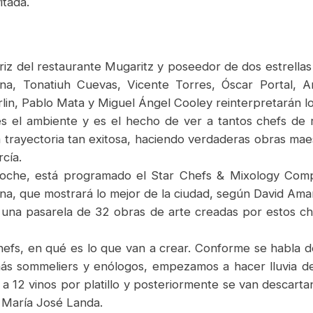
itada.
riz del restaurante Mugaritz y poseedor de dos estrellas
, Tonatiuh Cuevas, Vicente Torres, Óscar Portal, A
n, Pablo Mata y Miguel Ángel Cooley reinterpretarán los 
 es el ambiente y es el hecho de ver a tantos chefs de 
trayectoria tan exitosa, haciendo verdaderas obras maes
rcía.
noche, está programado el Star Chefs & Mixology Compet
icana, que mostrará lo mejor de la ciudad, según David A
birá una pasarela de 32 obras de arte creadas por estos
hefs, en qué es lo que van a crear. Conforme se habla d
ás sommeliers y enólogos, empezamos a hacer lluvia de
a 12 vinos por platillo y posteriormente se van descarta
 María José Landa.