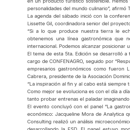
en un producto turístico sostenible. Hemos 
personalidades del mundo culinario”, afirmó 
La agenda del sábado inició con la conferenc
Lissette Gil, coordinadora senior del proye
“Si a lo que produce nuestra tierra le ec
obtenemos una línea gastronómica que no
internacional. Podemos alcanzar posicionar u
El tema de esta 5ta. Edición se desarrolló 
cargo de CONFENAGRO, seguido por “Respues
empresarios gastronómicos como fueron Lu
Cabrera, presidente de la Asociación Domin
“La inspiración al fin y al cabo está siempr
Como mejor se evoluciona es con el día a día
tanto probar entrenas el paladar imaginando 
El evento concluyó con el panel “La gastron
económico: Jacqueline Mora de Analytica q
Consulting realizó un análisis microeconómic
desarrollando la FSD. El panel estuvo mod