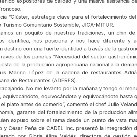
tenido expositores de calidad y una masiva asistencia d
Troncoso.
ia “Clúster, estrategia clave para el fortalecimiento d
cto Turismo Comunitario Sostenible, JICA-MITUR.
hamos un poquito de nuestras tradiciones, un chin de 
s identifica, nos posiciona y nos hace diferente y 
n destino con una fuerte identidad a través de la gastron
a través de los paneles “Necesidad del sector gastronómi
ta de la producción agropecuaria nacional a la demanda
is Marino López de la cadena de restaurantes Adrián
icana de Restaurantes (ADERES).
e trabajando. No me levanto por la mañana y tengo el men
, equivocándote, equivocándote y equivocándote hasta que
el plato antes de comerlo”, comentó el chef Julio Veland
omía, garante del fortalecimiento de la producción alim
uien expuso sobre el tema desde un punto de vista ma
o y César Peña de CADEL Inc. presentó la integración de
erado por Gloria Alina Valdés. directora de gestión 