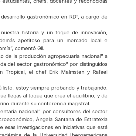
e estudiantes, chefs, docentes y reconocidas
el desarrollo gastronómico en RD”, a cargo de
nuestra historia y un toque de innovación,
además apetitoso para un mercado local e
omía”, comentó Gil.
co de la producción agropecuaria nacional” a
 del sector gastronómico” por distinguidos
 Tropical, el chef Erik Malmsten y Rafael
ú listo, estoy siempre probando y trabajando.
 llegas al toque que crea el equilibrio, y de
rino durante su conferencia magistral.
entaria nacional” por consultores del sector
croeconómico, Ángela Santana de Estratexia
 esas investigaciones en iniciativas que está
académica de la Universidad Iberoamericana