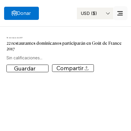
Donar
USD ($)
Buscar
18 de marzo de 2017
22 restaurantes dominicanos participarán en Goût de France
2017
Sin calificaciones...
Compartir
Guardar