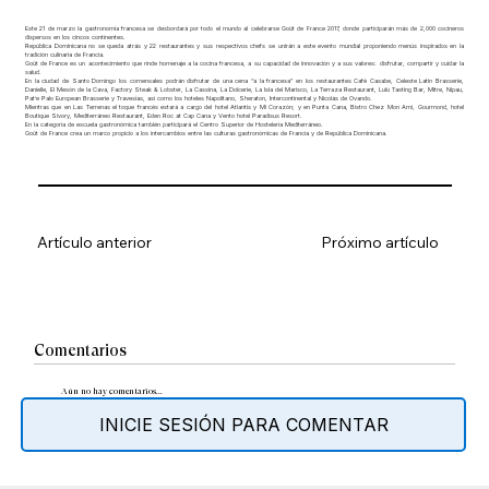
Este 21 de marzo la gastronomía francesa se desbordará por todo el mundo al celebrarse Goût de France 2017, donde participarán más de 2,000 cocineros
dispersos en los cincos continentes.
República Dominicana no se queda atrás y 22 restaurantes y sus respectivos chefs se unirán a este evento mundial proponiendo menús inspirados en la
tradición culinaria de Francia.
Goût de France es un acontecimiento que rinde homenaje a la cocina francesa, a su capacidad de innovación y a sus valores: disfrutar, compartir y cuidar la
salud.
En la ciudad de Santo Domingo los comensales podrán disfrutar de una cena “a la francesa” en los restaurantes Café Casabe, Celeste Latin Brasserie,
Danielle, El Mesón de la Cava, Factory Steak & Lobster, La Cassina, La Dolcerie, La Isla del Marisco, La Terraza Restaurant, Lulú Tasting Bar, Mitre, Nipau,
Pat’e Palo European Brasserie y Travesías, así como los hoteles Napolitano, Sheraton, Intercontinental y Nicolás de Ovando.
Mientras que en Las Terrenas el toque francés estará a cargo del hotel Atlantis y Mi Corazón; y en Punta Cana, Bistro Chez Mon Ami, Gourmond, hotel
Boutique Sivory, Mediterráneo Restaurant, Eden Roc at Cap Cana y Vento hotel Paradisus Resort.
En la categoría de escuela gastronómica también participará el Centro Superior de Hostelería Mediterráneo.
Goût de France crea un marco propicio a los intercambios entre las culturas gastronómicas de Francia y de República Dominicana.
Artículo anterior
Próximo artículo
Comentarios
Aún no hay comentarios...
INICIE SESIÓN PARA COMENTAR