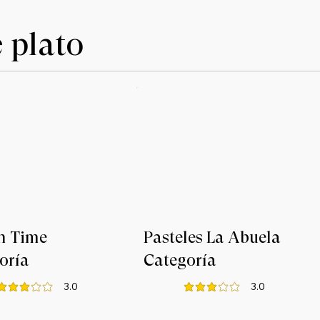
 plato
n Time
Pasteles La Abuela
oría
Categoría
3.0
3.0
la calificación promedio es 3 de 5
la calificación promedio es 3 