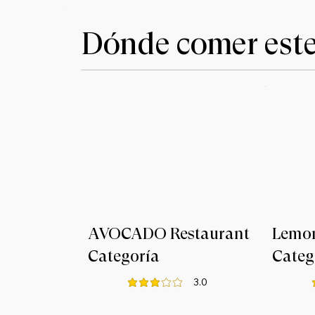
Dónde comer este
AVOCADO Restaurant
Lemo
Categoría
Categ
3.0
la calificación promedio es 3 de 5