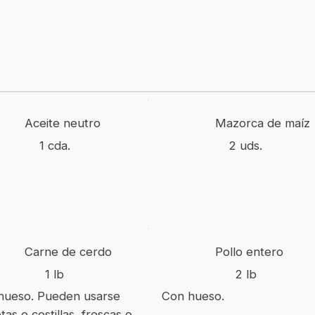
Aceite neutro
Mazorca de maíz
1 cda.
2 uds.
Carne de cerdo
Pollo entero
1 lb
2 lb
hueso. Pueden usarse
Con hueso.
tas o costillas, frescas o