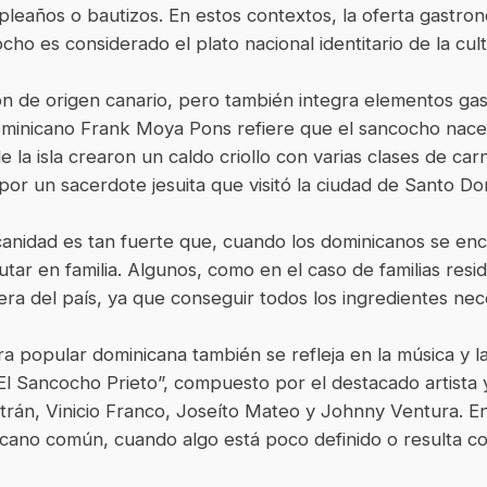
umpleaños o bautizos. En estos contextos, la oferta gastr
ocho es considerado el plato nacional identitario de la cul
n de origen canario, pero también integra elementos gas
or dominicano Frank Moya Pons refiere que el sancocho nac
e la isla crearon un caldo criollo con varias clases de car
 por un sacerdote jesuita que visitó la ciudad de Santo D
canidad es tan fuerte que, cuando los dominicanos se encu
utar en familia. Algunos, como en el caso de familias resi
era del país, ya que conseguir todos los ingredientes nec
a popular dominicana también se refleja en la música y la 
l Sancocho Prieto”, compuesto por el destacado artista y 
trán, Vinicio Franco, Joseíto Mateo y Johnny Ventura. En
inicano común, cuando algo está poco definido o resulta 