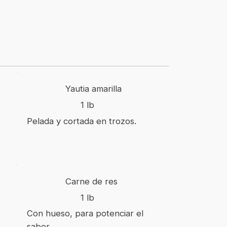
Yautia amarilla
1 lb
Pelada y cortada en trozos.
Carne de res
1 lb
Con hueso, para potenciar el
sabor.