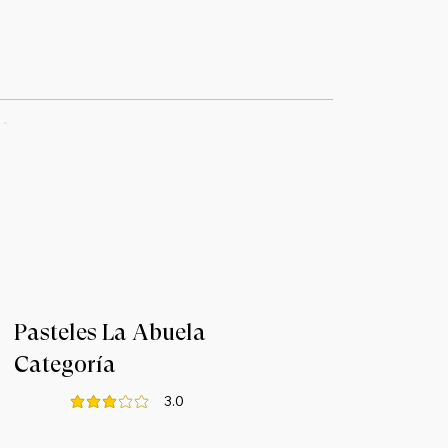
Pasteles La Abuela
Categoría
3.0
de 5
la calificación promedio es 3 de 5