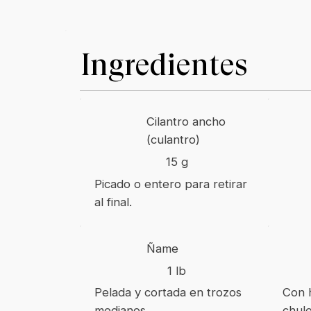
Ingredientes
Cilantro ancho
(culantro)
15 g
Picado o entero para retirar
al final.
Ñame
1 lb
Pelada y cortada en trozos
Con 
medianos.
chule