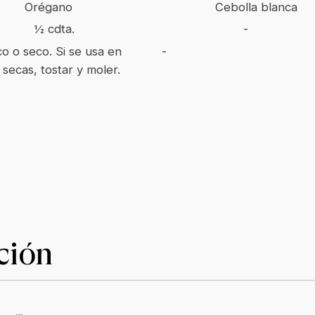
Orégano
Cebolla blanca
½ cdta.
-
o o seco. Si se usa en
-
 secas, tostar y moler.
ción