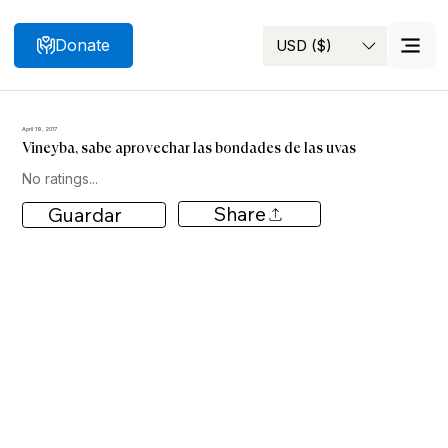
Donate
USD ($)
Search
April 19, 2017
Vineyba, sabe aprovechar las bondades de las uvas
No ratings...
Share
Guardar