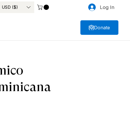
USD ($)
Log In
Donate
mico
ominicana