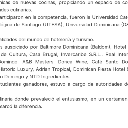
écnicas de nuevas cocinas, propiciando un espacio de c
des culinarias.
rticiparon en la competencia, fueron la Universidad Ca
lógica de Santiago (UTESA), Universidad Dominicana (O
lidades del mundo de hotelería y turismo.
, es auspiciado por Baltimore Dominicana (Baldom), Hot
de Cultura, Casa Brugal, Invercaribe S.R.L., Real Inte
 Domingo, A&B Masters, Dorica Wine, Café Santo Do
toric Luxury, Adrian Tropical, Dominican Fiesta Hotel &
o Domingo y NTD Ingredientes.
studiantes ganadores, estuvo a cargo de autoridades d
inaria donde prevaleció el entusiasmo, en un certamen d
marcó la diferencia.