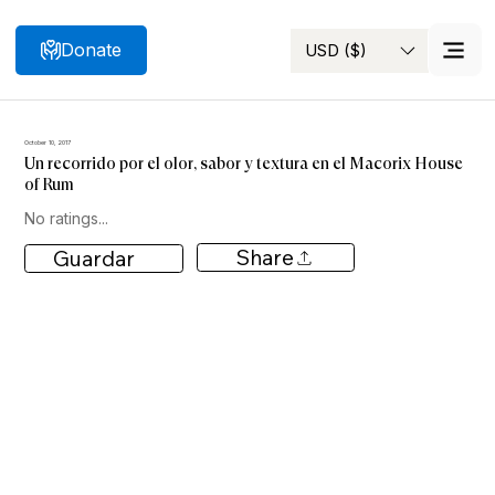
Donate
USD ($)
Search
October 10, 2017
Un recorrido por el olor, sabor y textura en el Macorix House
of Rum
No ratings...
Share
Guardar