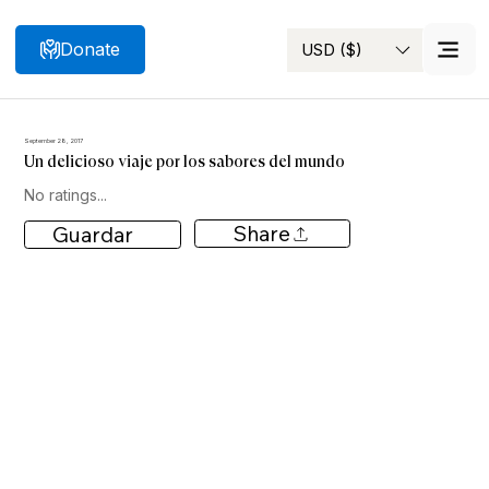
Donate
USD ($)
Search
September 28, 2017
Un delicioso viaje por los sabores del mundo
No ratings...
Share
Guardar