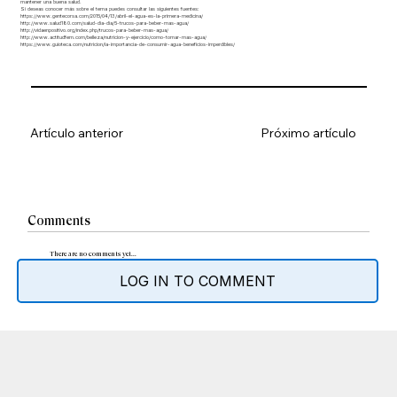
mantener una buena salud.
Si deseas conocer más sobre el tema puedes consultar las siguientes fuentes:
https://www.gentecorsa.com/2015/04/13/abril-el-agua-es-la-primera-medicina/
http://www.salud180.com/salud-dia-dia/5-trucos-para-beber-mas-agua/
http://vidaenpositivo.org/index.php/trucos-para-beber-mas-agua/
http://www.actitudfem.com/belleza/nutricion-y-ejercicio/como-tomar-mas-agua/
https://www.guioteca.com/nutricion/la-importancia-de-consumir-agua-beneficios-imperdibles/
Artículo anterior
Próximo artículo
Comments
There are no comments yet...
LOG IN TO COMMENT