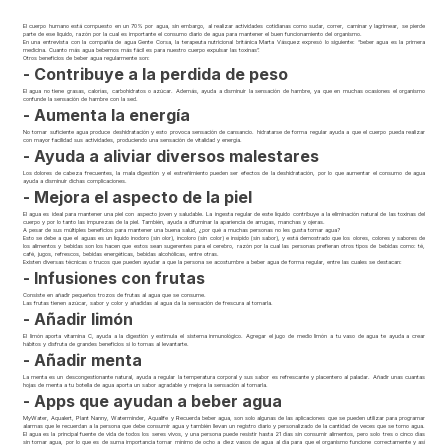
El cuerpo humano está compuesto en un 70% por agua, sin embargo, al realizar actividades cotidianas como sudar, correr, caminar y lagrimear, se pierde
parte de ese liquido, razón por la cual es importante el consumo diario de agua para mantener el buen funcionamiento del organismo.
En una entrevista con la compañía de agua Gente Corsa, la terapeuta nutricional británica Marta Vásquez expresó lo siguiente: “beber agua es la primera
medicina. Cuanto más agua bebemos más fácil es para nuestro cuerpo expulsar las toxinas”.
Otros beneficios de beber agua regularmente son:
- Contribuye a la perdida de peso
El agua no tiene grasas, calorías, carbohidratos o azúcar. Además, ayuda a disminuir la sensación de hambre, ya que en muchas ocasiones el organismo
confunde la sensación de hambre con la sed.
- Aumenta la energía
No tomar suficiente agua produce deshidratación y esto provoca sensación de cansancio. hidratarse de forma regular ayuda a que el cuerpo pueda realizar
con mayor facilidad sus actividades, produciendo una sensación de vitalidad y energía.
- Ayuda a aliviar diversos malestares
Los dolores de cabeza frecuentes, la mala digestión y el estreñimiento pueden ser efectos de la deshidratación, por lo que aumentar el consumo de agua
ayuda a disminuir dichas complicaciones.
- Mejora el aspecto de la piel
El agua es ideal para mantener una piel con aspecto joven y saludable. La ingesta regular de este líquido contribuye a la eliminación natural de las toxinas del
cuerpo y por lo tanto las impurezas de la piel. También, ayuda a difuminar la apariencia de arrugas, manchas y ojeras.
A pesar de sus múltiples beneficios para mantener una buena salud, ¿por qué a muchas personas no les gusta tomar agua?
Esto se debe a que el aguas es un líquido inodoro (sin olor), incoloro (sin color) e insípido (sin sabor), y está demostrado que los olores, colores y sabores de
los alimentos y bebidas son los hacen que estos sean sugerentes para el cerebro, razón por la cual las personas prefieran otros tipos de bebidas como: té,
café, jugos, refrescos, bebidas energéticas, bebidas alcohólicas, entre otras.
Existen diversas técnicas o trucos que pueden ayudar a que la persona se acostumbre a beber agua de forma regular, entre las cuales se destacan:
- Infusiones con frutas
Consiste en añadir pequeños trozos de frutas al agua que se consume.
Las frutas tienen azúcar, sabor y color y añadidas al agua da la sensación de frescura al tomarla.
- Añadir limón
El limón aporta vitamina C, ayuda a la digestión y estimula el sistema inmunológico. Agregar el jugo de medio limón a tu vaso de agua te ayuda a crear
hábitos y disfruta de grandes beneficios si lo tomas al levantarte.
- Añadir menta
La menta es un descongestionante natural, ayuda a regular la temperatura corporal y sus sabor es refrescante y placentero al paladar. Añadir unas cuantas
hojas de menta a tu botella de agua aporta un sabor agradable y mejora la sensación al tomarla.
- Apps que ayudan a beber agua
MyWater, Aqualert, Plant Nanny, Waterminder, Aqualife y Recuerda beber agua, son solo algunas de las aplicaciones que se pueden utilizar para programar
alarmas que le recuerdan a la persona que debe consumir agua y también llevan un registro diario y personalizado de la cantidad de veces que se tomo agua.
El agua es la principal fuente de vida de todos los seres vivos, y una persona puede resistir hasta 21 días sin consumir alimentos, pero solo tres o cinco días
sin tomar agua, por lo que es de suma importancia tomar mínimo de ocho a diez vasos de agua al día para que el organismo funcione correctamente y así