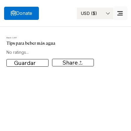
Donate
USD ($)
Search
March 7, 2017
Tips para beber más agua
No ratings...
Share
Guardar