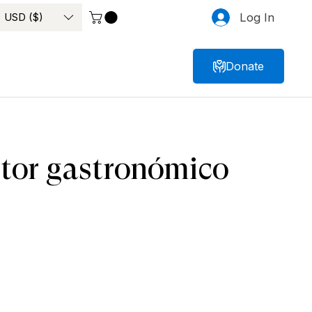
USD ($)
Log In
Donate
ctor gastronómico