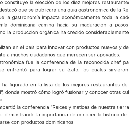
o constituye la elección de los diez mejores restaurant
 destacó que se publicará una guía gastronómica de la R
ue la gastronomía impacta económicamente toda la cade
omía dominicana camina hacia su maduración a pasos
 la producción orgánica ha crecido considerablemente y 
ealizan en el país para innovar con productos nuevos y 
nte a muchos ciudadanos que merecen ser apoyados.
astronómica fue la conferencia de la reconocida chef pa
ue enfrentó para lograr su éxito, los cuales sirviero
ha figurado en la lista de los mejores restaurantes de 
dad”, donde mostró cómo logró fusionar y conocer otras cult
a.
artió la conferencia “Raíces y matices de nuestra tierra 
na, demostrando la importancia de conocer la historia d
ntarse con productos dominicanos.