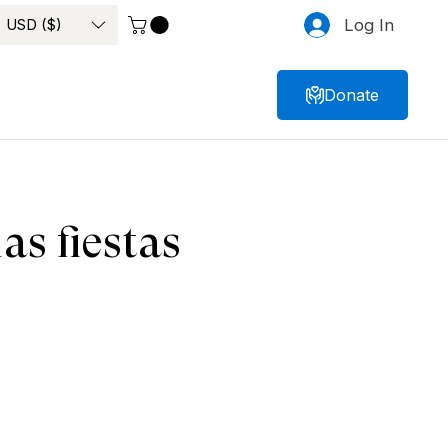
USD ($)
Log In
Donate
as fiestas