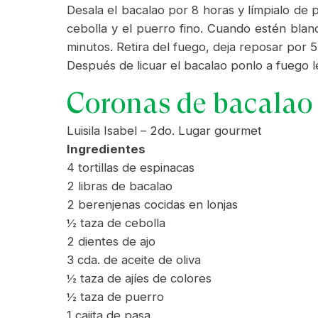
Desala el bacalao por 8 horas y límpialo de pi
cebolla y el puerro fino. Cuando estén blan
minutos. Retira del fuego, deja reposar por 5 
Después de licuar el bacalao ponlo a fuego len
Coronas de bacalao 
Luisila Isabel – 2do. Lugar gourmet
Ingredientes
4 tortillas de espinacas
2 libras de bacalao
2 berenjenas cocidas en lonjas
½ taza de cebolla
2 dientes de ajo
3 cda. de aceite de oliva
½ taza de ajíes de colores
½ taza de puerro
1 cajita de pasa