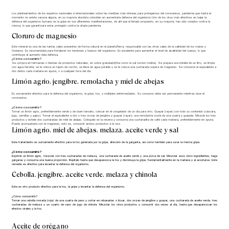
Los planteamientos de los expertos nacionales e internacionales sobre las medidas más idóneas para protegernos del coronavirus, pandemia que hasta el
momento no existe vacuna alguna, en su mayoría absoluta coinciden en aumentarla defensa del organismo.Uno de los virus más efectivos en bajar la
defensa del organismo humano es la gripe en sus diferentes manifestaciones, de ahí que el listado propuesto, en su mayoría, han sido creados contra la
misma, lo que garantizará estar protegido contra la citada pandemia.
Cloruro de magnesio
Este mineral es una de las tantas sales presentes de forma natural en el planetaTierra, responsable con las otras sales de la salinidad de los mares y
Océanos. Es recomendada para fortalecer los tendones y huesos del organismo. Es excelente para aumentar el nivel de alcalinidad del cuerpo, lo que
contribuye al aumento dela defensa.
¿Cómo consumirlo?
Se compra en farmacias o tiendas de productos naturales, en sobre granulado(fina como la sal común molida). Se prepara una botella de un litro, se limpia
con agua hervida, se le coloca un tapón de corcho, se llena de agua potable y se le coloca una cucharada sopera de magnesio. Se consume el equivalente a
dos dedos cada mañana en ayuna, o a cualquier hora del día.
Limón agrio, jengibre, remolacha y miel de abejas
Es sumamente efectivo para la defensa del organismo, la gripe, tos, y múltiples enfermedades. Su consumo debe ser permanente mientras dure el
coronavirus.
¿Cómo consumirlo?
Tomar un limón agrio, preferiblemente verde y de buen tamaño, colocar en el congelador de un día para otro. Guayar (rayar) con todo su contenido (cáscara,
jugo, semillas y gajos). Tomar el equivalente a dos o tres onzas de jengibre y guayar (rayar); una remolacha cruda de una cuarta y guáyela. Mezcle los tres
productos y échele dos cucharadas de miel de abejas. Colóquelo en la nevera y consuma una cucharadita de café cada mañana, preferiblemente en ayuna.
Puede acompañarla con el magnesio, esto es, consumir ambos productos a la vez.
Limón agrio, miel de abejas, melaza, aceite verde y sal
Este tratamiento es sumamente efectivo para la tos generada por la gripe, afección de la garganta, así como también para curar la misma gripe.
¿Cómo consumirlo?
Exprimir un limón agrio, mezclar con tres cucharadas de melaza, una cucharada de aceite verde y una pizca de sal. Mezclar esos cinco ingredientes, haga
gárgaras y consuma una buena proporción. Repítalo hasta que desaparezca la tos y disminuya la gripe, fundamentalmente en la mañana y al acostarse. Este
remedio es efectivo para levantar la defensa del organismo.
Cebolla, jengibre, aceite verde, melaza y chinola
Este es otro producto efectivo para la tos, la gripe y levantar la defensa del organismo.
¿Cómo consumirlo?
Tomar una cebolla morada (roja) de una cuarta de peso y cortar en rebanadas o licuar, dos onzas de jengibre y guayar, una cucharada de aceite verde, tres
cucharadas de melaza y un cuarto de vaso de jugo de chinola. Mezclar los cinco productos y consumir dos veces al día, hasta que desaparezcan los
efectos virales y la tos.
Aceite de orégano