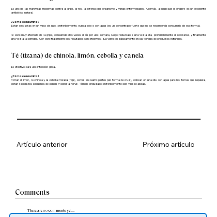
Es una de las maravillas modernas contra la gripe, la tos, la defensa del organismo y varias enfermedades. Además, al igual que el jengibre es un excelente
antibiótico natural.
¿Cómo consumirlo?
Echar seis gotas en un vaso de jugo, preferiblemente, nunca solo o con agua (es un concentrado fuerte que no se recomienda consumirlo de esa forma).
Si está muy afectado de la gripe, consúmalo dos veces al día por una semana, luego redúzcalo a una vez al día, preferiblemente al acostarse, y finalmente
una vez a la semana. Con este tratamiento los resultados son efectivos. Su venta es básicamente en las tiendas de productos naturales.
Té (tizana) de chinola, limón, cebolla y canela
Es efectivo para una infección gripal.
¿Cómo consumirlo?
Tomar el limón, la chinola y la cebolla morada (roja), cortar en cuatro partes (en forma de cruz), colocar en una olla con agua para las tomas que requiera,
echar 5 pedazos pequeños de canela y poner a hervir. Tómelo endulzado preferiblemente con miel de abejas.
Artículo anterior
Próximo artículo
Comments
There are no comments yet...