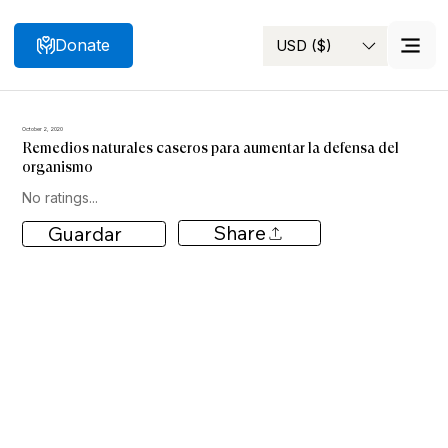
Donate
USD ($)
Search
October 2, 2020
Remedios naturales caseros para aumentar la defensa del
organismo
No ratings...
Share
Guardar