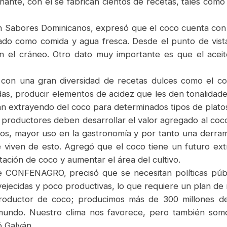
nante, con él se fabrican cientos de recetas, tales como
n Sabores Dominicanos, expresó que el coco cuenta con 
ado como comida y agua fresca. Desde el punto de vista
 en el cráneo. Otro dato muy importante es que el ace
 con una gran diversidad de recetas dulces como el co
s, producir elementos de acidez que les den tonalidades 
tán extrayendo del coco para determinados tipos de plato
roductores deben desarrollar el valor agregado al coco 
os, mayor uso en la gastronomía y por tanto una derra
viven de esto. Agregó que el coco tiene un futuro extra
tación de coco y aumentar el área del cultivo.
de CONFENAGRO, precisó que se necesitan políticas públ
vejecidas y poco productivas, lo que requiere un plan de
roductor de coco; producimos más de 300 millones d
mundo. Nuestro clima nos favorece, pero también som
ó Galván.