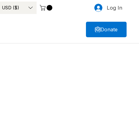
USD ($)
Log In
Donate