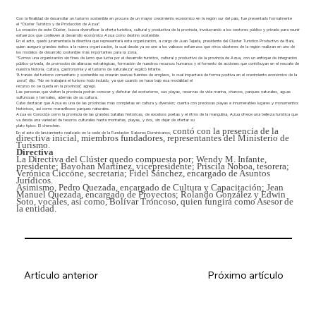
Con la finalidad de desarrollar un turismo sostenible en procura de un mayor
crecimiento económico en la región sur del país, fue presentado formalmente
el
“Clúster Turístico y de Producción de Azua”.
La creación de este Clúster, busca diversificar la oferta turística, cultural y productiva de la provincia, involucrando a los sectores público y privado para reunir
esfuerzos que conlleven al desarrollo económico Azua como destino sostenible.
En el acto, quedó juramentada la directiva que representará esta organización, a cargo de Juan Tejada, presidente del Clúster Turístico Productivo de Bani,
quien aseguró grandes éxitos a la nueva organización, la cual desde ya se une a los valiosos esfuerzos que otros clústeres de la región realizan en uno de
los modelos de desarrollo sostenible más importantes para la zona.
“Somos una organización sin fines de lucro que lucha por el desarrollo turístico, cultural y productivo de la provincia de Azua, con un enfoque de integración
público-privada, de promoción de alianzas estratégicas, formación de nuestros recursos humanos y el fomento de acciones que contribuyan en el rescate de
nuestra historia, cultura, gastronomía y el turismo de naturaleza” explicó Infante.
“A través del turismo comunitario y sostenible se crearán nuevas fuentes de empleos, lo cual impactará de forma positiva en el crecimiento económico de la
zona”, dijo. “No se trabajará el turismo todo incluido, ya que cuando se hace bajo esa modalidad el
recurso no se queda en la provincia”, agregó.
Las personas que visiten la provincia podrán conocer y disfrutar del ecoturismo, sus playas, reservas de vida marina, charcos, parques naturales, aguas
sulfurosas y termales, además de su cultura.
Cabe destacar que Azua es una de las provincias más completas en cultura y diversión; cuenta con preciosas playas e innumerables lugares y monumentos
históricos, así como maravillosos parques naturales.
Azua es Conocida como la provincia de las grandes batallas históricas, de excelsos poetas y el ritmo de la mangulina, Azua ofrece una belleza turística que
va desde una variedad de tesoros culturales hasta montañas, playas, y ríos, sin dejar de ofertar su
plato típico: El chenchén.
contó con la presencia de la
En el acto de lanzamiento realizado en la sede de la Fundación Sabores Dominicanos,
directiva inicial, miembros fundadores, representantes
del Ministerio de
Turismo.
Directiva
La Directiva del Clúster quedo compuesta por; Wendy M. Infante,
presidente; Bayohan Martínez, vicepresidente; Priscila Noboa, tesorera;
Verónica Ciccone, secretaria; Fidel Sánchez, encargado de Asuntos
Jurídicos.
Asimismo, Pedro Quezada, encargado de Cultura y Capacitación; Jean
Manuel Quezada, encargado de Proyectos; Rolando González y Edwin
Soto, vocales, así como, Bolívar Troncoso, quien fungirá como Asesor de
la entidad.
Artículo anterior
Próximo artículo