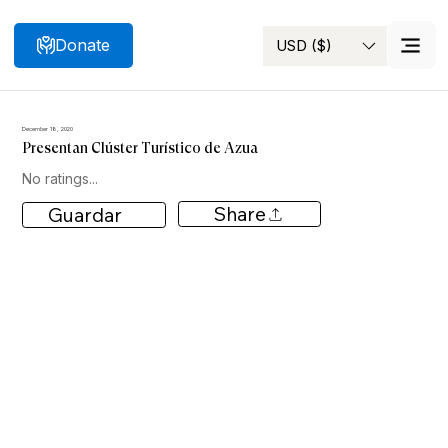
Donate
USD ($)
Search
December 18, 2020
Presentan Clúster Turístico de Azua
No ratings...
Share
Guardar