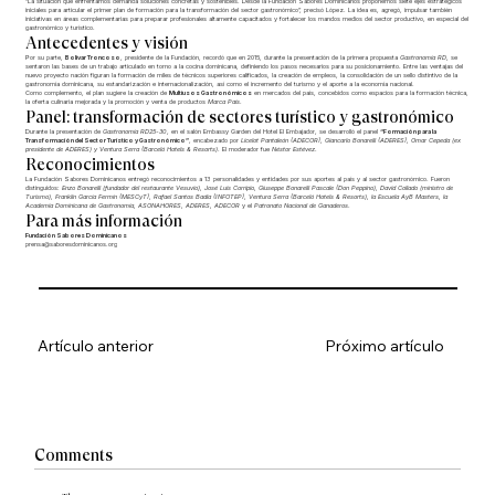
“La situación que enfrentamos demanda soluciones concretas y sostenibles. Desde la Fundación Sabores Dominicanos proponemos siete ejes estratégicos
iniciales para articular el primer plan de formación para la transformación del sector gastronómico”, precisó López. La idea es, agregó, impulsar también
iniciativas en áreas complementarias para preparar profesionales altamente capacitados y fortalecer los mandos medios del sector productivo, en especial del
gastronómico y turístico.
Antecedentes y visión
Por su parte,
Bolívar Troncoso
, presidente de la Fundación, recordó que en 2015, durante la presentación de la primera propuesta
Gastronomía RD
, se
sentaron las bases de un trabajo articulado en torno a la cocina dominicana, definiendo los pasos necesarios para su posicionamiento. Entre las ventajas del
nuevo proyecto nación figuran la formación de miles de técnicos superiores calificados, la creación de empleos, la consolidación de un sello distintivo de la
gastronomía dominicana, su estandarización e internacionalización, así como el incremento del turismo y el aporte a la economía nacional.
Como complemento, el plan sugiere la creación de
Multiusos Gastronómicos
en mercados del país, concebidos como espacios para la formación técnica,
la oferta culinaria mejorada y la promoción y venta de productos
Marca País
.
Panel: transformación de sectores turístico y gastronómico
Durante la presentación de
Gastronomía RD25-30
, en el salón Embassy Garden del Hotel El Embajador, se desarrolló el panel
“Formación para la
Transformación del Sector Turístico y Gastronómico”
, encabezado por
Licelot Pantaleón (ADECOR), Giancarlo Bonarelli (ADERES), Omar Cepeda (ex
presidente de ADERES) y Ventura Serra (Barceló Hotels & Resorts)
. El moderador fue
Néstor Estévez
.
Reconocimientos
La Fundación Sabores Dominicanos entregó reconocimientos a 13 personalidades y entidades por sus aportes al país y al sector gastronómico. Fueron
distinguidos:
Enzo Bonarelli (fundador del restaurante Vesuvio), José Luis Corripio, Giuseppe Bonarelli Pascale (Don Peppino), David Collado (ministro de
Turismo), Franklin García Fermín (MESCyT), Rafael Santos Badía (INFOTEP), Ventura Serra (Barceló Hotels & Resorts), la Escuela AyB Masters, la
Academia Dominicana de Gastronomía, ASONAHORES, ADERES, ADECOR
y el
Patronato Nacional de Ganaderos
.
Para más información
Fundación Sabores Dominicanos
prensa@saboresdominicanos.org
Artículo anterior
Próximo artículo
Comments