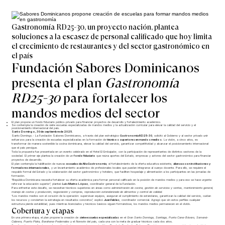
Gastronomía RD25-30, un proyecto nación, plantea
soluciones a la escasez de personal calificado que hoy limita
el crecimiento de restaurantes y del sector gastronómico en
el país
Fundación Sabores Dominicanos
presenta el plan
Gastronomía
RD25-30
para fortalecer los
mandos medios del sector
El plan propone un fondo fiduciario público-privado para financiar proyectos de desarrollo y fortalecimiento académico.
Se contempla la creación de siete escuelas especializadas de mandos medios y la actualización curricular para elevar la calidad del servicio y el
posicionamiento internacional del país.
Santo Domingo, 30 de septiembre de 2025.
Santo Domingo.- La Fundación Sabores Dominicanos, a través del plan estratégico
Gastronomía RD25-30
, solicitó al Gobierno y al sector privado unir
esfuerzos para la creación de escuelas especializadas en la formación de
técnicos superiores en mandos medios
. La visión, a cinco años, es
transformar de manera sostenible la cocina dominicana, elevar la calidad del servicio, garantizar competitividad y alcanzar el posicionamiento internacional
que el país persigue.
Toda la propuesta fue presentada en un evento celebrado en el Hotel El Embajador, con la participación de representantes de distintos sectores de la
sociedad. El primer eje plantea la creación de un
fondo fiduciario
que reúna aportes del Estado, empresas y actores del sector gastronómico para financiar
proyectos de desarrollo.
El plan contempla la habilitación de nuevas
escuelas de Alta Gastronomía
, el fortalecimiento de la oferta educativa existente,
alianzas con instituciones y
formadores internacionales
, y un levantamiento académico de profesionales locales que puedan integrarse al cuerpo docente. Para ello, se requiere el
respaldo formal del Estado y la colaboración del sector gastronómico y hotelero, que faciliten hospedaje y alimentación a los participantes en las jornadas de
formación.
“República Dominicana necesita fortalecer su oferta académica para formar personal calificado en la posición de mandos medios y para eso se hace urgente
reforzar la educación superior”, planteó
Luis Marino López
, coordinador general de la Fundación.
Para enfrentar este desafío, se necesitan técnicos superiores en áreas como
administración de cocina, gestión de servicios y ventas, mantenimiento general,
manejo de costos y producción, negociación y compras, reproducción estandarizada de alimentos y control de calidad
.
“Los mandos medios son el corazón de la operación: supervisan equipos, aseguran el cumplimiento de estándares, garantizan la calidad del servicio, cuidan
los recursos y convierten la estrategia en resultados concretos”, explicó
Juan Febles
, coordinador comercial. Agregó que sin estos perfiles cualquier
estructura pierde estabilidad, pues mientras licenciados y técnicos básicos siguen formándose, los mandos medios permanecen en el olvido.
Cobertura y etapas
En una primera etapa, el plan propone la creación de
siete escuelas especializadas
en el
Gran Santo Domingo
,
Santiago
,
Punta Cana-Bávaro
,
Samaná-
Cabrera
,
Puerto Plata
,
Barahona-Pedernales
y el
Noreste
del país, cada una con la meta de graduar técnicos cada dos años.