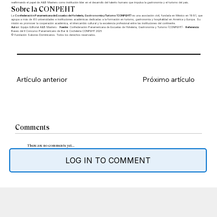
reafirmando el papel de A&B Masters como institución líder en el desarrollo del talento humano que impulsa la gastronomía y el turismo del país.
Sobre la CONPEHT
La
Confederación Panamericana de Escuelas de Hotelería, Gastronomía y Turismo (CONPEHT)
es una asociación civil, fundada en México en 1991, que
agrupa a más de 60 universidades e instituciones académicas dedicadas a la formación en turismo, gastronomía y hospitalidad en América y Europa. Su
misión es promover la cooperación académica, el intercambio cultural y la excelencia profesional entre las instituciones del continente.
Autor:
Equipo Editorial A&B Masters ·
Fuente:
Confederación Panamericana de Escuelas de Hotelería, Gastronomía y Turismo (CONPEHT) ·
Referencia:
Bases del II Concurso Panamericano de Bar & Coctelería CONPEHT 2025
© Fundación Sabores Dominicanos. Todos los derechos reservados.
Artículo anterior
Próximo artículo
Comments
There are no comments yet...
LOG IN TO COMMENT