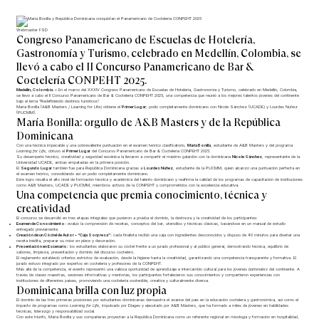
Webmaster FSD
Congreso Panamericano de Escuelas de Hotelería,
Gastronomía y Turismo, celebrado en Medellín, Colombia, se
llevó a cabo el II Concurso Panamericano de Bar &
Coctelería CONPEHT 2025.
Medellín, Colombia. –
En el marco del XXXIV Congreso Panamericano de Escuelas de Hotelería, Gastronomía y Turismo, celebrado en Medellín, Colombia,
se llevó a cabo el II Concurso Panamericano de Bar & Coctelería CONPEHT 2025, una competencia que reunió a los mejores talentos jóvenes del continente
bajo el lema “Redefiniendo destinos turísticos”.
María Bonilla (A&B Masters / Learning for Life) obtiene el
Primer Lugar
; podio completamente dominicano con Nicole Sánchez (UCADE) y Lourdes Núñez
(PUCMM).
María Bonilla: orgullo de A&B Masters y de la República
Dominicana
Con una técnica impecable y una sobresaliente puntuación en el examen teórico clasificatorio,
María Bonilla
, estudiante de A&B Masters y del programa
Learning for Life
, obtuvo el
Primer Lugar
del Concurso Panamericano de Bar & Coctelería CONPEHT 2025.
Su desempeño técnico, creatividad y seguridad escénica la llevaron a compartir el máximo galardón con la dominicana
Nicole Sánchez
, representante de la
Universidad UCADE, ambas empatadas en la primera posición.
El
Segundo Lugar
también fue para República Dominicana gracias a
Lourdes Núñez
, estudiante de la PUCMM, quien alcanzó una puntuación perfecta en
el examen teórico, consolidando así un podio completamente dominicano.
Este logro resalta el alto nivel de formación técnica y académica del talento dominicano y reafirma la calidad de los programas de capacitación de instituciones
como A&B Masters, UCADE y PUCMM, miembros activos de la CONPEHT y comprometidos con la excelencia educativa.
Una competencia que premia conocimiento, técnica y
creatividad
El concurso se desarrolló en tres etapas integrales que pusieron a prueba el dominio, la destreza y la creatividad de los participantes:
Examen de Conocimiento:
evaluó la comprensión de recetas, conceptos del bar, utensilios y técnicas clásicas, basándose en un manual de estudio
entregado previamente.
Creación de un Cóctel de Autor – “Caja Sorpresa”:
cada finalista recibió una caja con ingredientes desconocidos y dispuso de 40 minutos para diseñar una
receta inédita, preparar su
mise en place
y decoración.
Presentación en Escenario:
los estudiantes elaboraron su cóctel frente a un jurado profesional y al público general, demostrando técnica, equilibrio de
sabores, limpieza, presentación y dominio del discurso coctelero.
El reglamento estableció criterios estrictos de evaluación, desde la higiene hasta la creatividad, garantizando una competencia transparente y formativa. El
jurado estuvo integrado por expertos en coctelería y profesores de la CONPEHT.
Más allá de la competencia, el evento representó una valiosa oportunidad de aprendizaje e intercambio cultural para los jóvenes
bartenders
del continente. A
través de clases maestras, sesiones informativas y mentorías, los participantes fortalecieron sus conocimientos y compartieron experiencias con
instituciones de diferentes países, promoviendo una coctelería sostenible, creativa y culturalmente diversa.
Dominicana brilla con luz propia
El dominio de las tres primeras posiciones por estudiantes dominicanas demuestra el avance del país en la educación coctelera y gastronómica, así como el
impacto de programas como
Learning for Life
, impulsado por Diageo y ejecutado por A&B Masters, que ha formado a miles de jóvenes en habilidades
técnicas, liderazgo y responsabilidad social.
Con este triunfo, María Bonilla y sus compañeras proyectan a la República Dominicana como un referente regional en mixología y formación en hospitalidad,