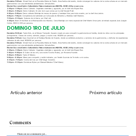
Desde las 11:00 am:
Street Fest en la Plazoleta María de Toledo. Área festiva del evento, donde convergen los sabores de la cocina urbana en un mercado
gastronómico con una entretenida ambientación. Entrada libre.
Master Class en el Centro Cultural de las Telecomunicaciones INDOTEL. RD$1,900 por persona.
2:00 pm – 3:00 pm:
Demo Culinario: Vegetales orientales y aguacate, por el chef indú Rupen Rao.
3:00 pm – 4:00 pm:
Demo Culinario: El color de lo que comes por la chef Devaki Pratt.
4:00 pm – 5:00 pm:
Demo culinario Montaje de mesas de quesos y bandejas frías para toda ocasión, por la chef Ana Lebrón.
5:00 pm – 7:00 pm:
Competencia de bartender por la Escuela de Alimentos y Bebidas AyB Masters.
7:30 pm – 8:30 pm:
Sabores de mi tierra, por Chef Juli.
9:00 pm:
Best of the Best en el Restaurante dos Mundos. Cena Maridaje con menú especial del Chef Martin Omar junto al invitado especial José Joaquín
Cortés. RD$ 6,950 por persona.
DOMINGO 1RO DE JULIO
Desde las 10:00 am:
Taste Kids, en el Museo Trampolín. Espacio creado en para compartir la gastronomía en familia, donde los niños son los principales
protagonistas. Clases de cocina, nutrición, juegos y mucho más. RD$100 por persona.
Desde las 11:00 am:
Expo Gourmet en el Hodelpa Nicolás de Ovando, donde se exhibirán productos y servicios de la gastronomía, y disfrutar de experiencias
culinarias de alto nivel. RD$450 por persona.
Desde las 11:00 am:
Street Fest en la Plazoleta María de Toledo. Área festiva del evento, donde convergen los sabores de la cocina urbana en un mercado
gastronómico con una entretenida ambientación. Entrada libre.
Master Class en el Centro Cultural de las Telecomunicaciones INDOTEL. RD$1,900 por persona.
2:00 pm – 3:00 pm:
Demo Culinario: Vegetales orientales y aguacate, por el chef indú Rupen Rao.
3:00 pm – 4:00 pm:
El Sabor de las mil y una noche (Cocina Árabe), por Roxanna Founder.
4:00 pm – 5:00 pm:
Taste of Mexico.
5:00 pm – 6:00 pm:
Menú para compartir y recibir invitados, por Yerelin Guzmán de Te invito a mi cocina.
6:30 pm – 7:30 pm:
Cocina del mar por Chef Edgar Severino.
7:30 pm – 8:30 pm:
Dominican Bytes por Manuel Méndez (Chef Manu).
Artículo anterior
Próximo artículo
Comments
There are no comments yet...