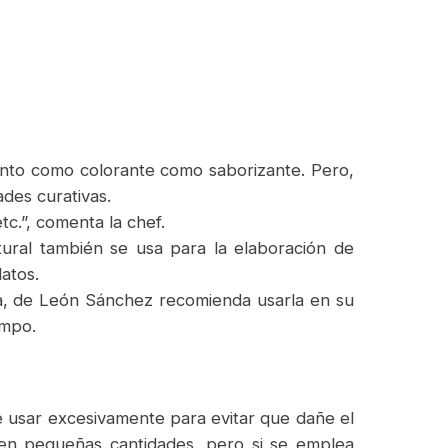
 tanto como colorante como saborizante. Pero,
des curativas.
etc.”, comenta la chef.
ural también se usa para la elaboración de
atos.
a, de León Sánchez recomienda usarla en su
empo.
de usar excesivamente para evitar que dañe el
a en pequeñas cantidades, pero si se emplea