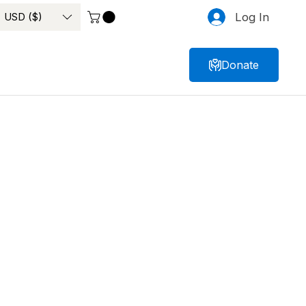
USD ($)
Log In
Donate