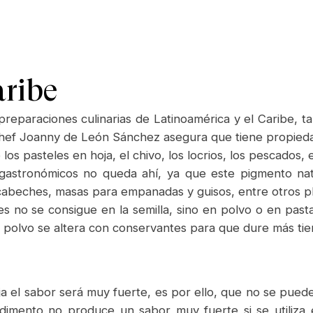
aribe
 preparaciones culinarias de Latinoamérica y el Caribe,
 chef Joanny de León Sánchez asegura que tiene propieda
los pasteles en hoja, el chivo, los locrios, los pescados, 
s gastronómicos no queda ahí, ya que este pigmento nat
cabeches, masas para empanadas y guisos, entre otros pl
 no se consigue en la semilla, sino en polvo o en past
 polvo se altera con conservantes para que dure más ti
ija el sabor será muy fuerte, es por ello, que no se pue
ondimento no produce un sabor muy fuerte si se utiliz