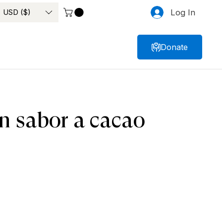
USD ($)
Log In
Donate
on sabor a cacao