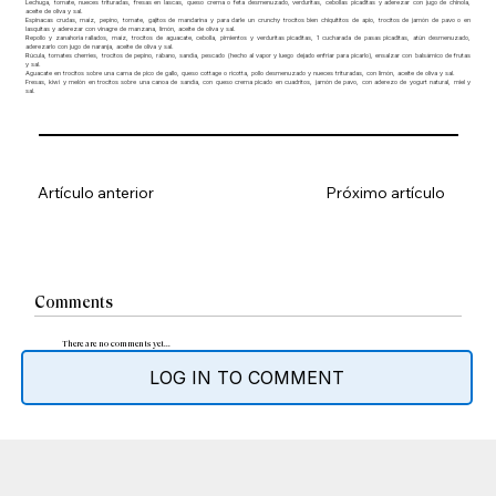
Lechuga, tomate, nueces trituradas, fresas en lascas, queso crema o feta desmenuzado, verduritas, cebollas picaditas y aderezar con jugo de chinola,
aceite de oliva y sal.
Espinacas crudas, maíz, pepino, tomate, gajitos de mandarina y para darle un crunchy trocitos bien chiquititos de apio, trocitos de jamón de pavo o en
lasquitas y aderezar con vinagre de manzana, limón, aceite de oliva y sal.
Repollo y zanahoria rallados, maíz, trocitos de aguacate, cebolla, pimientos y verduritas picaditas, 1 cucharada de pasas picaditas, atún desmenuzado,
aderezarlo con jugo de naranja, aceite de oliva y sal.
Rúcula, tomates cherries, trocitos de pepino, rábano, sandía, pescado (hecho al vapor y luego dejado enfriar para picarlo), ensalzar con balsámico de frutas
y sal.
Aguacate en trocitos sobre una cama de pico de gallo, queso cottage o ricotta, pollo desmenuzado y nueces trituradas, con limón, aceite de oliva y sal.
Fresas, kiwi y melón en trocitos sobre una canoa de sandía, con queso crema picado en cuadritos, jamón de pavo, con aderezo de yogurt natural, miel y
sal.
Artículo anterior
Próximo artículo
Comments
There are no comments yet...
LOG IN TO COMMENT