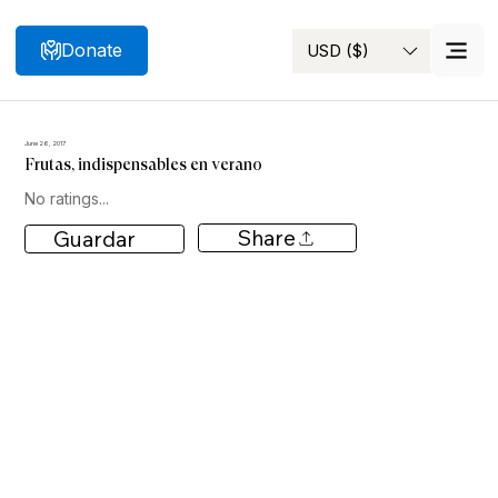
Donate
USD ($)
Search
June 26, 2017
Frutas, indispensables en verano
No ratings...
Share
Guardar