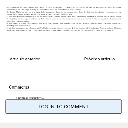
Los amantes de las hamburguesas están felices, y no es para menos. Durante todos los sábados del mes de agosto podrán armar sus propias
combinaciones con “The Burger Market”, una propuesta del hotel Real Intercontinental, Santo Domingo.
The Burger Market consiste en una barra de hamburguesas, donde los comensales serán libres de elegir sus ingredientes y complementos. Las
hamburguesas serán preparadas a la vista del cliente, en la cocina abierta del restaurante.
La propuesta ofrecerá hamburguesas de res, churrasco, picaña, cordero, salmón, atún, mero, camarones y vegetarianas; opciones de pan clásico, integral,
libre de gluten, brioche, negro de centeno, rojo de frambuesa, verde de pistacho, con pimientos, aceitunas o ajonjolí. Asimismo, una variedad de quesos, más
ocho salsas y catorce toppings.
En este sentido, el director de Alimentos y Bebidas del hotel, Manuel Sierra, manifestó que “con esta actividad queremos brindar una opción gastronómica
diferente para el fin de semana”.
La actividad se desarrollará en el restaurante The Market del citado hotel, en horario de 12:00 del mediodía a 5:00 de la tarde. Tiene un costo de 500 pesos
por persona, más impuestos, que incluye una hamburguesa y una ensalada. También podrán disfrutar de “un dos por uno” de cerveza Presidente.
Artículo anterior
Próximo artículo
Comments
There are no comments yet...
LOG IN TO COMMENT