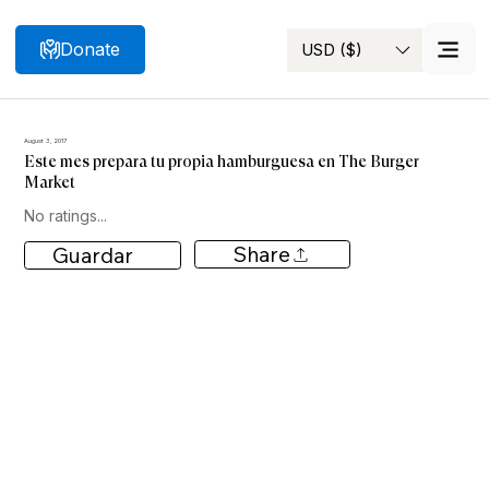
Donate
USD ($)
Search
August 3, 2017
Este mes prepara tu propia hamburguesa en The Burger
Market
No ratings...
Share
Guardar