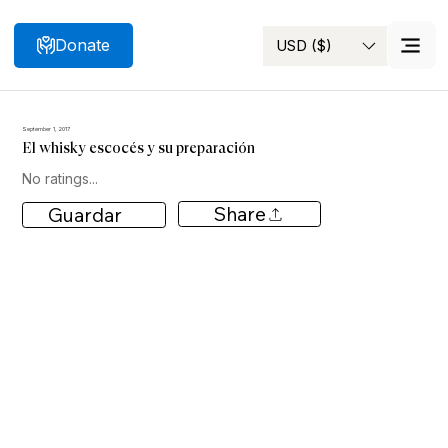
Donate
USD ($)
Search
September 1, 2017
El whisky escocés y su preparación
No ratings...
Share
Guardar