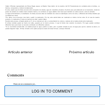
Callum O’Donnel, representante de Chivas Regal, expuso un Master Class dentro de los eventos del XXI Panamericano de coctelería sobre el whisky, su
historia, composición y método de elaboración.
En esta, explicó que el whisky escocés está compuesto de cebada, agua de manantial y levadura. El primer paso para elaborarlo es la maceración, donde los
granos de cebada son molidos hasta volverlos harina y se combinan con agua caliente. Esto hace que el almidón se vuelva azúcar y esta es extraída.
Le sigue la fermentación y la destilación. El whisky escocés debe ser destilado dos veces en alambiques cortos de cobre, a diferencia del whisky irlandés que
se destila tres veces.
“Por último, toca el proceso más lento y gentil: la maduración. Por ley, este alcohol debe ser madurado un mínimo de tres años. En el caso de nuestro
producto, lo maduramos 12 años en barricas de roble”, cuenta Callum.
Durante este proceso, el líquido pierde un 2% de su volumen por año y va absorbiendo los colores y sabores de la madera donde está madurando.
El whisky también puede ser hecho de malta, pasando por el mismo proceso, lo que le brinda más carácter al producto. Por igual, pueden combinar
diferentes tipos para hacer un escocés combinado con diferentes sabores.
“Yo no recomiendo echarle hielo a la bebida porque se agua y pierde su sabor, pero si pueden echarle un poco de agua para que los sabores se abran y lo
puedan degustar mejor. Al final, tómenlo como quiera porque es bueno de todas formas”, concluyó O‘Donnel.
Artículo anterior
Próximo artículo
Comments
There are no comments yet...
LOG IN TO COMMENT