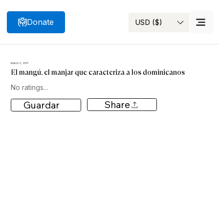
Donate
USD ($)
Search
March 2, 2017
El mangú, el manjar que caracteriza a los dominicanos
No ratings...
Share
Guardar