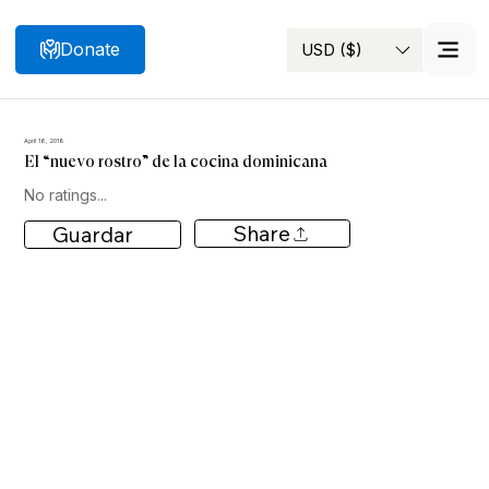
Donate
USD ($)
Search
April 16, 2018
El “nuevo rostro” de la cocina dominicana
No ratings...
Share
Guardar