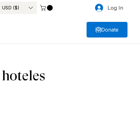
USD ($)
Log In
Donate
 hoteles