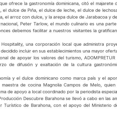
 que ofrece la gastronomía dominicana, citó el majarete 
, el dulce de Piña, el dulce de leche, el dulce de lechosa,
a, el arroz con dulce, y la arepa dulce de Jarabacoa y de
ernacional, Peter Tarlow, el mundo culinario es una par
onces debemos facilitar a nuestros visitantes la gratifica
ospitality, una corporación local que administra proy
decidido incluir en sus establecimientos una mayor oferta
ucional de apoyar los valores del turismo, ADOMPRETUR 
rzo de difusión y exaltación de la cultura gastronómi
mía y el dulce dominicano como marca país y el aporte
 maestra de cocina Magnolia Campos de Melo, quien o
ama de apoyo a local coordinado por la periodista especia
e Producción Descubre Barahona se llevó a cabo en las amp
r Turístico de Barahona, con el apoyo del Ministerio d