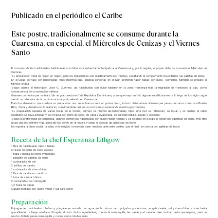
Publicado en el periódico el Caribe
Este postre, tradicionalmente se consume durante la
Cuaresma, en especial, el Miércoles de Cenizas y el Viernes
Santo
El consumo de las tradicionales habichuelas con dulce está estrechamente ligado a la Cuaresma y, por lo regular, el primer plato se consume el Miércoles de
Cenizas.
Su preparación varía de región en región, pero los ingredientes son prácticamente los mismos, resaltando el complemento insustituible: las galletas de leche.
En el Cibao se hace con habichuelas rojas mientras que, algunas personas en el Sur, prefieren hacer habas con dulce. Asimismo, también se prepara el
famoso chacá.
Según cuenta el historiador, José G. Guerrero, las habichuelas con dulce nacieron en la zona fronteriza tras la migración de franceses al país, como
consecuencia de la revolución haitiana.
Guerrero comenta que se trata “de un plato exclusivo” de República Dominicana, y aunque haya sufrido algunas modificaciones a lo largo de los siglos sigue
siendo un referente de la comida nacional y el preferido en Cuaresma.
Dado los elementos que conlleva su preparación nos encontramos ante un postre único, incluso historiadores afirman que países cercanos como son Puerto
Rico, Cuba y Jamaica no lo elaboran, convirtiéndolas así en un postre muy especial de nuestra gastronomía.
Su preparación requiere de varias horas en la cocina, primero se hierven las habichuelas rojas, una vez se refrescan, se licuan y se cuelan; el caldo
resultante se lleva al fuego y se mezcla con leche de coco, de vaca y evaporada, se agregan batata, pasas y especias.
Según la preferencia del comensal, algunos comen las habichuelas con dulce recién hechas y ya estando en el plato le echan las galleticas de leche. Hay otro
grupo que las prefiere frías, para ello las ponen en la nevera y luego le colocan las galleticas de leche.
No importa la clase social, la edad, ni la religión, la mayoría caen rendidos ante este postre, que al final, se corona con galletas de leche.
Receta de la chef Esperanza Lithgow
1 libra de habichuelas rojas o habas
2 tazas de leche de coco espesa
1 taza y media de leche evaporada
1 paquete de galletas de leche
1 cucharadita de sal
2 astillas de canela
1 cucharadita de clavo dulce
1 libra de batata en cuadritos
1 taza de azúcar blanca
2 cucharadas de mantequilla
1/3 taza de pasas
Casabe tostado con aceite verde y sal para servir
Preparación
Enjuague las habichuelas o habas y póngalas en una olla con agua que la cubra cuatro pulgadas por encima, póngale canela, sal y clavo dulce, cocine hasta
que ablanden a fuego mediano. Póngale el resto de los ingredientes, menos la mantequilla, las pasas y el casabe, deje cocinar hasta que espese, pero no
mucho. Échele pasas mantequilla y cocine cinco minutos más.