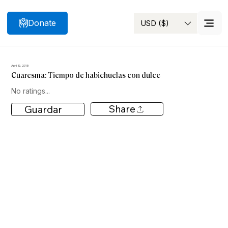
Donate
USD ($)
Search
April 12, 2019
Cuaresma: Tiempo de habichuelas con dulce
No ratings...
Share
Guardar