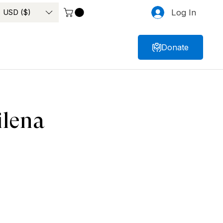
USD ($)
Log In
Donate
ilena