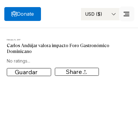
Donate
USD ($)
Search
February 9, 2017
Carlos Andújar valora impacto Foro Gastronómico
Dominicano
No ratings...
Share
Guardar