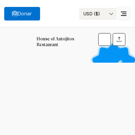
Donar
USD ($)
Buscar
House of Antojitos
Restaurant